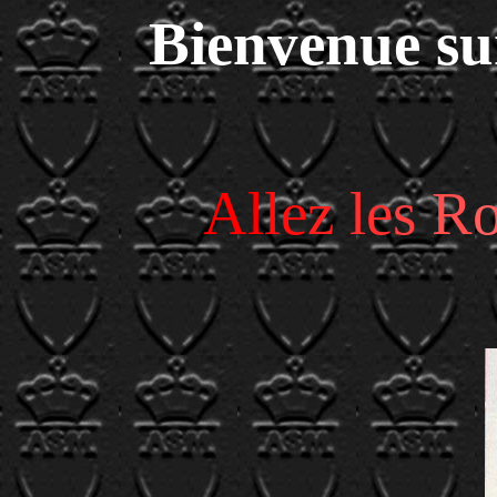
Bienvenue s
A
l
l
e
z
l
e
s
R