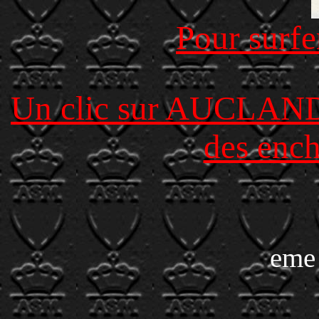
Pour surfer
Un clic sur AUCLAND e
des ench
eme 